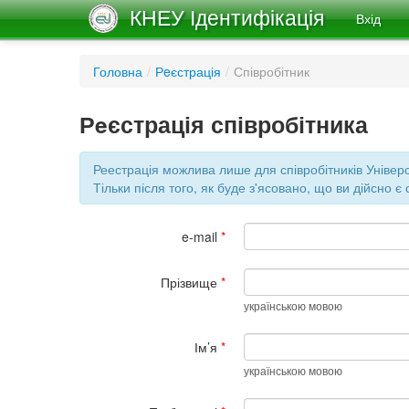
КНЕУ Ідентифікація
Вхід
Головна
/
Рeєстрація
/
Співробітник
Рeєстрація співробітника
Реестрація можлива лише для співробітників Універс
Тільки після того, як буде з'ясовано, що ви дійсно 
e-mail
*
Прізвище
*
українською мовою
Ім’я
*
українською мовою